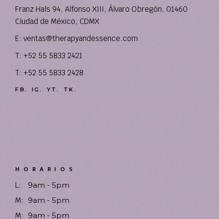
Franz Hals 94, Alfonso XIII, Álvaro Obregón, 01460
Ciudad de México, CDMX
E:
ventas@therapyandessence.com
T: +52 55 5833 2421
T: +52 55 5833 2428
FB.
IG.
YT.
TK.
HORARIOS
L:
9am - 5pm
M:
9am - 5pm
M:
9am - 5pm