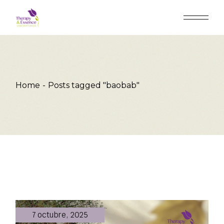
Skip
to
the
content
Home
Posts tagged "baobab"
7 octubre, 2025