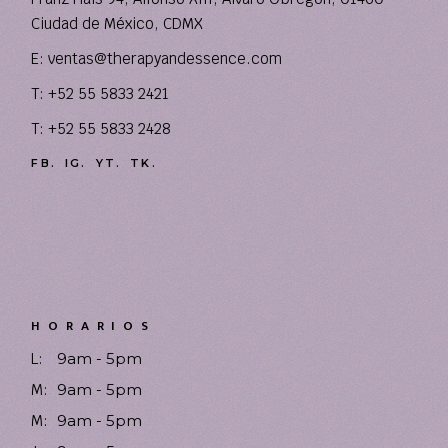
Ciudad de México, CDMX
E:
ventas@therapyandessence.com
T: +52 55 5833 2421
T: +52 55 5833 2428
FB.
IG.
YT.
TK.
HORARIOS
L:
9am - 5pm
M:
9am - 5pm
M:
9am - 5pm