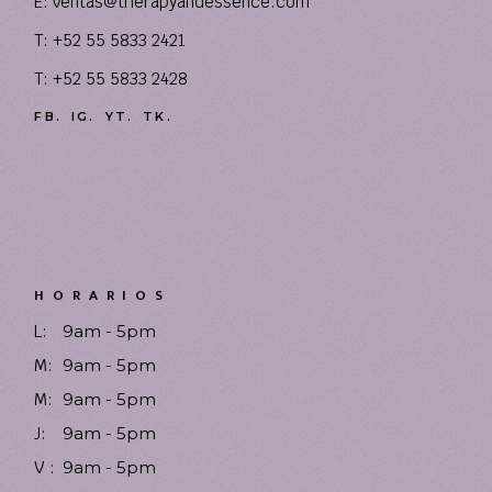
E:
ventas@therapyandessence.com
T: +52 55 5833 2421
T: +52 55 5833 2428
FB.
IG.
YT.
TK.
HORARIOS
L:
9am - 5pm
M:
9am - 5pm
M:
9am - 5pm
J:
9am - 5pm
V :
9am - 5pm