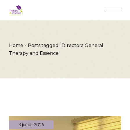
Skip
to
the
content
Home
Posts tagged "DIrectora General
Therapy and Essence"
3 junio, 2026