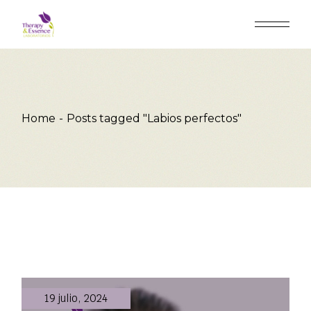
Skip
to
the
content
Home
Posts tagged "Labios perfectos"
19 julio, 2024