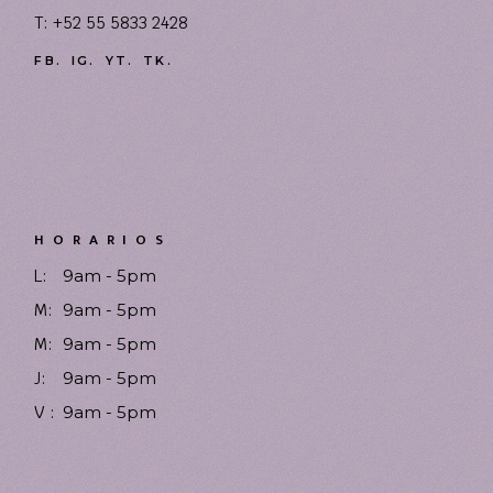
T: +52 55 5833 2428
FB.
IG.
YT.
TK.
HORARIOS
L:
9am - 5pm
M:
9am - 5pm
M:
9am - 5pm
J:
9am - 5pm
V :
9am - 5pm