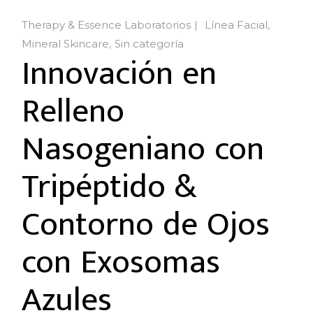
Therapy & Essence Laboratorios
Línea Facial
Mineral Skincare
Sin categoría
Innovación en
Relleno
Nasogeniano con
Tripéptido &
Contorno de Ojos
con Exosomas
Azules