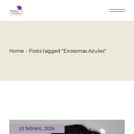
Skip
to
the
content
Home
Posts tagged "Exosomas Azules"
10 febrero, 2026