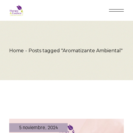
Skip
to
the
content
Home
Posts tagged "Aromatizante Ambiental"
5 noviembre, 2024