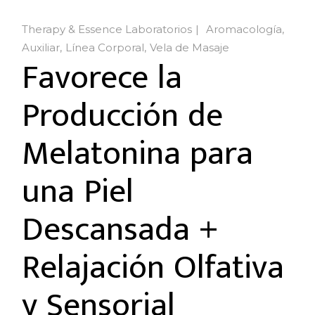
Therapy & Essence Laboratorios
Aromacología
Auxiliar
Línea Corporal
Vela de Masaje
Favorece la
Producción de
Melatonina para
una Piel
Descansada +
Relajación Olfativa
y Sensorial